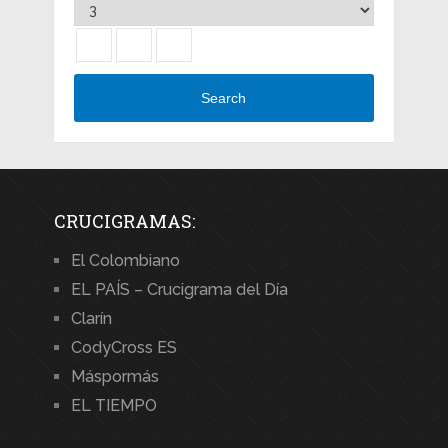
Search
CRUCIGRAMAS:
El Colombiano
EL PAÍS – Crucigrama del Día
Clarín
CodyCross ES
Máspormás
EL TIEMPO