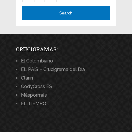
Search
CRUCIGRAMAS:
El Colombiano
EL PAÍS – Crucigrama del Día
Clarín
CodyCross ES
Máspormás
EL TIEMPO