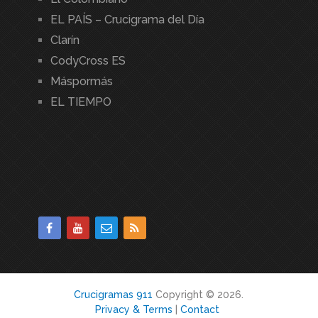
EL PAÍS – Crucigrama del Día
Clarín
CodyCross ES
Máspormás
EL TIEMPO
Crucigramas 911
Copyright © 2026.
Privacy & Terms
|
Contact