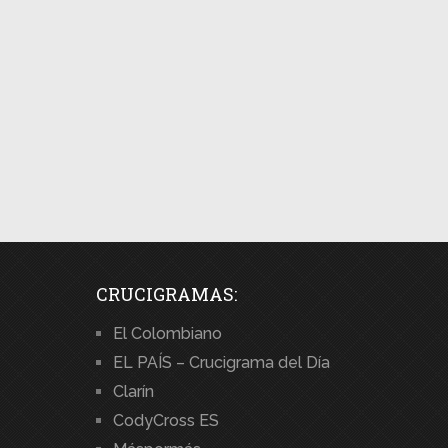
CRUCIGRAMAS:
El Colombiano
EL PAÍS – Crucigrama del Día
Clarín
CodyCross ES