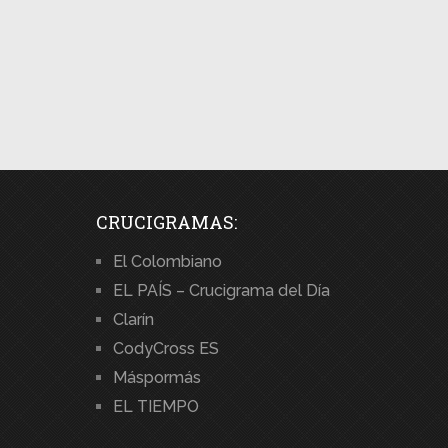
CRUCIGRAMAS:
El Colombiano
EL PAÍS – Crucigrama del Día
Clarín
CodyCross ES
Máspormás
EL TIEMPO