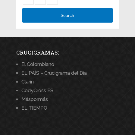
Search
CRUCIGRAMAS:
El Colombiano
EL PAÍS – Crucigrama del Día
Clarín
CodyCross ES
Máspormás
EL TIEMPO