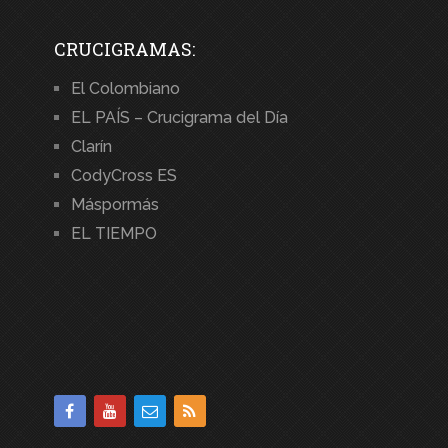
CRUCIGRAMAS:
El Colombiano
EL PAÍS – Crucigrama del Día
Clarín
CodyCross ES
Máspormás
EL TIEMPO