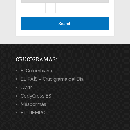
Search
CRUCIGRAMAS:
El Colombiano
EL PAÍS – Crucigrama del Día
Clarín
CodyCross ES
Máspormás
EL TIEMPO