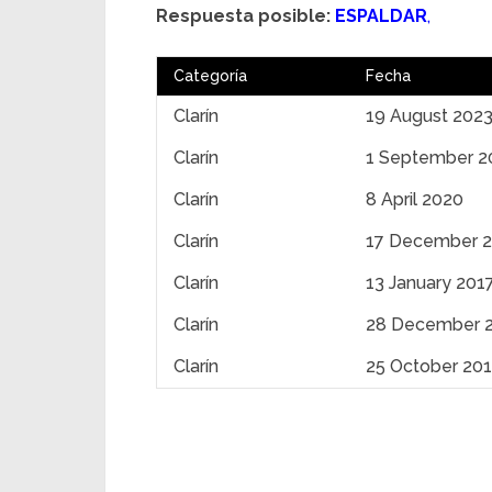
Respuesta posible:
ESPALDAR
,
Categoría
Fecha
Clarín
19 August 202
Clarín
1 September 2
Clarín
8 April 2020
Clarín
17 December 
Clarín
13 January 201
Clarín
28 December 
Clarín
25 October 20