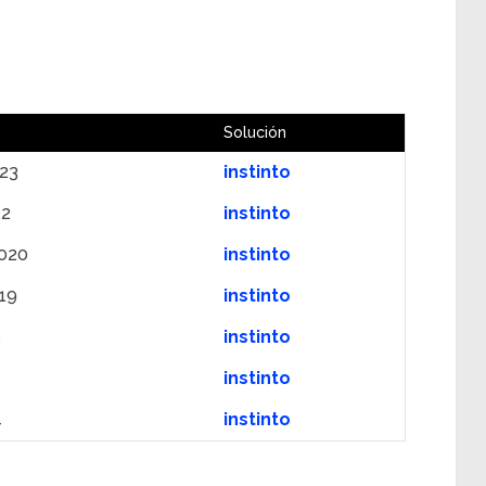
Solución
023
instinto
22
instinto
2020
instinto
19
instinto
8
instinto
instinto
4
instinto