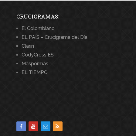
CRUCIGRAMAS:
El Colombiano
EL PAÍS – Crucigrama del Día
Clarín
CodyCross ES
Máspormás
EL TIEMPO