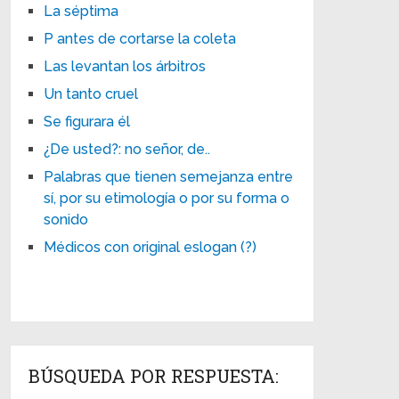
La séptima
P antes de cortarse la coleta
Las levantan los árbitros
Un tanto cruel
Se figurara él
¿De usted?: no señor, de..
Palabras que tienen semejanza entre
sí, por su etimología o por su forma o
sonido
Médicos con original eslogan (?)
BÚSQUEDA POR RESPUESTA: