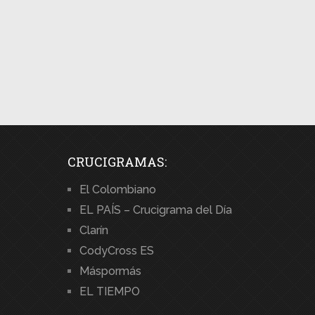
CRUCIGRAMAS:
El Colombiano
EL PAÍS – Crucigrama del Día
Clarín
CodyCross ES
Máspormás
EL TIEMPO