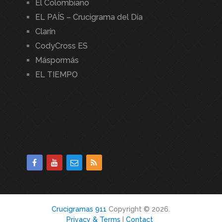
El Colombiano
EL PAÍS – Crucigrama del Día
Clarín
CodyCross ES
Máspormás
EL TIEMPO
Crucigramas 911
Copyright © 2026.
Privacy & Terms
|
Contact