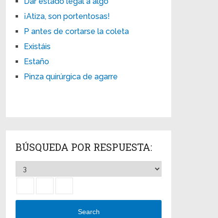
Dar estado legal a algo
¡Atiza, son portentosas!
P antes de cortarse la coleta
Existáis
Estaño
Pinza quirúrgica de agarre
BÚSQUEDA POR RESPUESTA:
Search