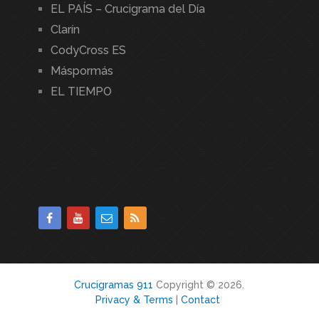
EL PAÍS – Crucigrama del Día
Clarín
CodyCross ES
Máspormás
EL TIEMPO
Crucigramas 911
Copyright © 2026.
Privacy & Terms
|
Contact