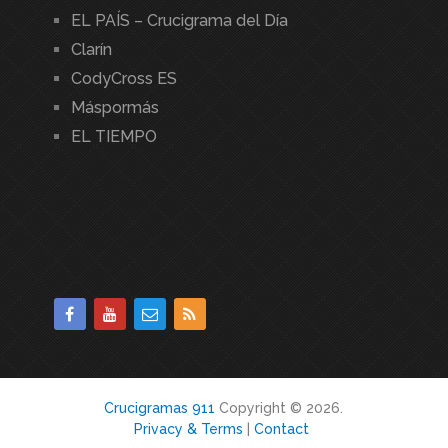
EL PAÍS – Crucigrama del Día
Clarín
CodyCross ES
Máspormás
EL TIEMPO
Crucigramas 911
Copyright © 2026.
Privacy & Terms
|
Contact