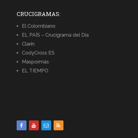
CRUCIGRAMAS:
El Colombiano
EL PAÍS – Crucigrama del Día
Clarín
CodyCross ES
Máspormás
EL TIEMPO