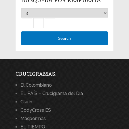
Search
CRUCIGRAMAS:
El Colombiano
EL PAÍS – Crucigrama del Día
Clarín
CodyCross ES
Máspormás
EL TIEMPO