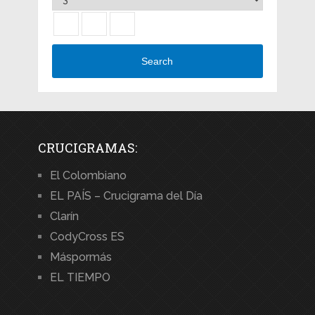
Search
CRUCIGRAMAS:
El Colombiano
EL PAÍS – Crucigrama del Día
Clarín
CodyCross ES
Máspormás
EL TIEMPO