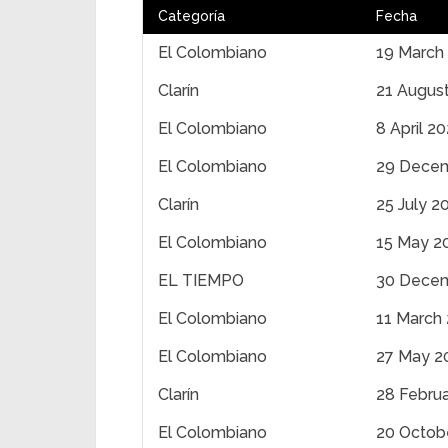
Categoría
Fecha
El Colombiano
19 March
Clarín
21 Augus
El Colombiano
8 April 2
El Colombiano
29 Decem
Clarín
25 July 2
El Colombiano
15 May 2
EL TIEMPO
30 Dece
El Colombiano
11 March
El Colombiano
27 May 2
Clarín
28 Febru
El Colombiano
20 Octob