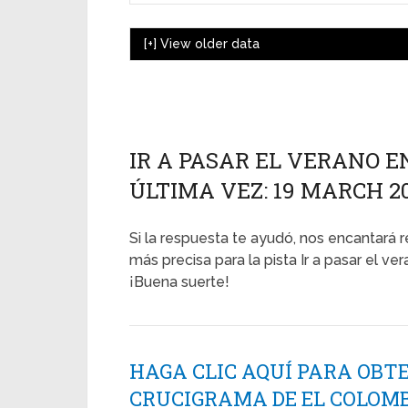
[+]
View older data
IR A PASAR EL VERANO E
ÚLTIMA VEZ: 19 MARCH 2
Si la respuesta te ayudó, nos encantará r
más precisa para la pista Ir a pasar el ve
¡Buena suerte!
HAGA CLIC AQUÍ PARA OBT
CRUCIGRAMA DE EL COLOMB