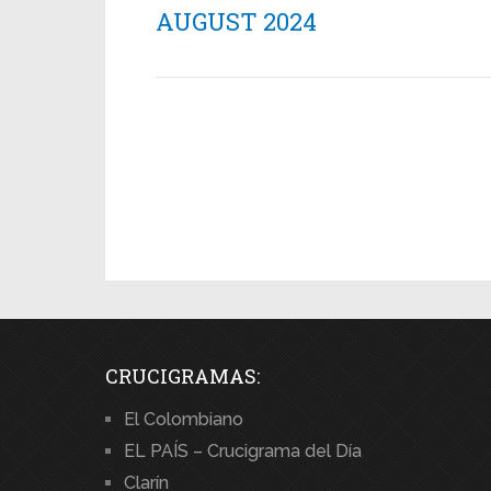
AUGUST 2024
CRUCIGRAMAS:
El Colombiano
EL PAÍS – Crucigrama del Día
Clarín