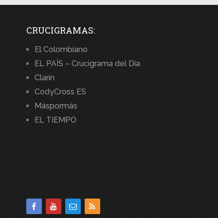
CRUCIGRAMAS:
El Colombiano
EL PAÍS – Crucigrama del Día
Clarín
CodyCross ES
Máspormás
EL TIEMPO