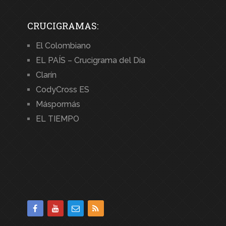
CRUCIGRAMAS:
El Colombiano
EL PAÍS – Crucigrama del Día
Clarín
CodyCross ES
Máspormás
EL TIEMPO