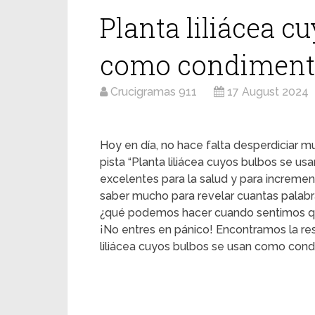
Planta liliácea c
como condimen
Crucigramas 911
17 August 2024
Hoy en día, no hace falta desperdiciar mu
pista “Planta liliácea cuyos bulbos se 
excelentes para la salud y para increme
saber mucho para revelar cuantas palabra
¿qué podemos hacer cuando sentimos q
¡No entres en pánico! Encontramos la re
liliácea cuyos bulbos se usan como cond