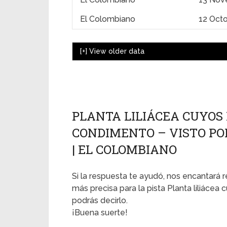
El Colombiano
12 Oct
[+]
View older data
PLANTA LILIÁCEA CUYOS
CONDIMENTO – VISTO POR
| EL COLOMBIANO
Si la respuesta te ayudó, nos encantará r
más precisa para la pista Planta liliáce
podrás decirlo.
¡Buena suerte!