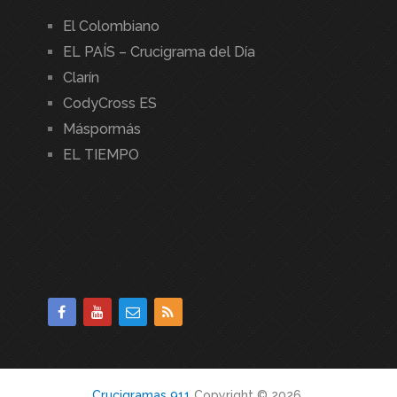
El Colombiano
EL PAÍS – Crucigrama del Día
Clarín
CodyCross ES
Máspormás
EL TIEMPO
Crucigramas 911
Copyright © 2026.