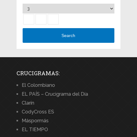
Search
CRUCIGRAMAS:
El Colombiano
EL PAÍS – Crucigrama del Día
Clarín
CodyCross ES
Máspormás
EL TIEMPO