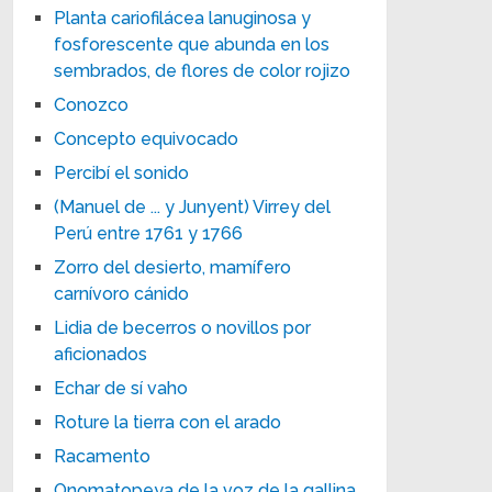
Planta cariofilácea lanuginosa y
fosforescente que abunda en los
sembrados, de flores de color rojizo
Conozco
Concepto equivocado
Percibí el sonido
(Manuel de ... y Junyent) Virrey del
Perú entre 1761 y 1766
Zorro del desierto, mamífero
carnívoro cánido
Lidia de becerros o novillos por
aficionados
Echar de sí vaho
Roture la tierra con el arado
Racamento
Onomatopeya de la voz de la gallina