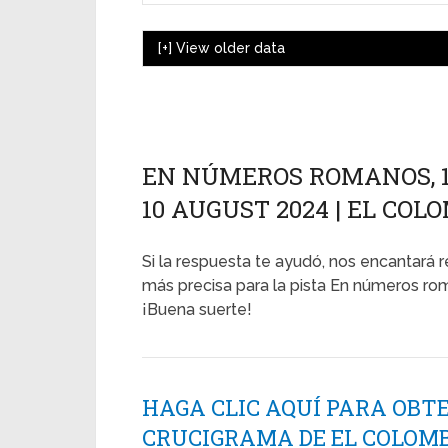
[+]
View older data
EN NÚMEROS ROMANOS, 19
10 AUGUST 2024 | EL CO
Si la respuesta te ayudó, nos encantará r
más precisa para la pista En números rom
¡Buena suerte!
HAGA CLIC AQUÍ PARA OBT
CRUCIGRAMA DE EL COLOMB