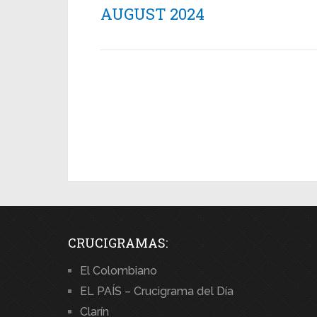
AUGUST 2024
CRUCIGRAMAS:
El Colombiano
EL PAÍS – Crucigrama del Día
Clarín