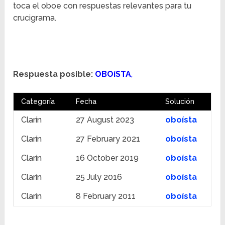
toca el oboe con respuestas relevantes para tu
crucigrama.
Respuesta posible:
OBOíSTA
,
Categoría
Fecha
Solución
Clarín
27 August 2023
oboísta
Clarín
27 February 2021
oboísta
Clarín
16 October 2019
oboísta
Clarín
25 July 2016
oboísta
Clarín
8 February 2011
oboísta