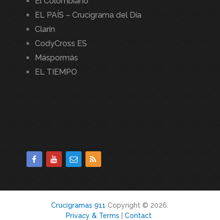
El Colombiano
EL PAÍS – Crucigrama del Día
Clarín
CodyCross ES
Máspormás
EL TIEMPO
Crucigramas 911
Copyright © 2026.
Privacy & Terms
|
Contact