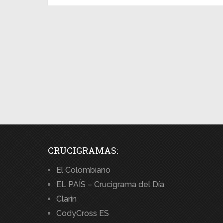
CRUCIGRAMAS:
El Colombiano
EL PAÍS – Crucigrama del Día
Clarín
CodyCross ES