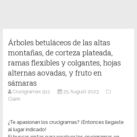
Árboles betuláceos de las altas
montañas, de corteza plateada,
ramas flexibles y colgantes, hojas
alternas aovadas, y fruto en
sámaras
Crucigramas 911
25 August 2023
Clarín
¿Te apasionan los crucigramas? ¡Entonces llegaste
al lugar indicado!
Si buscas pistas para resolver los crucigramas en