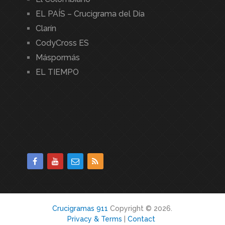
EL PAÍS – Crucigrama del Día
Clarín
CodyCross ES
Máspormás
EL TIEMPO
Crucigramas 911
Copyright © 2026.
Privacy & Terms
|
Contact