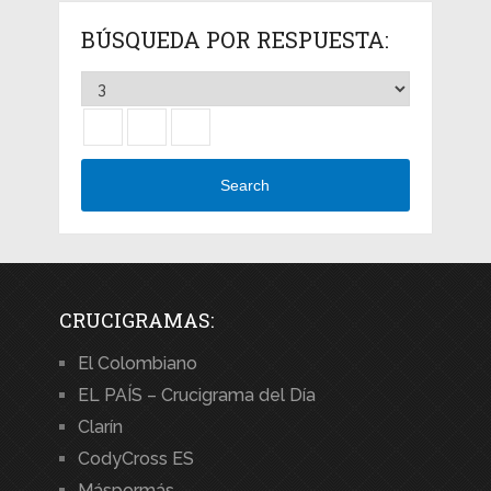
BÚSQUEDA POR RESPUESTA:
Search
CRUCIGRAMAS:
El Colombiano
EL PAÍS – Crucigrama del Día
Clarín
CodyCross ES
Máspormás