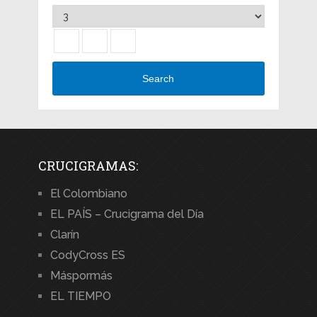
Search
CRUCIGRAMAS:
El Colombiano
EL PAÍS – Crucigrama del Día
Clarín
CodyCross ES
Máspormás
EL TIEMPO