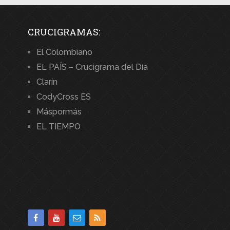
CRUCIGRAMAS:
El Colombiano
EL PAÍS – Crucigrama del Día
Clarín
CodyCross ES
Máspormás
EL TIEMPO