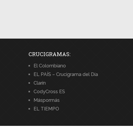
CRUCIGRAMAS:
El Colombiano
EL PAÍS – Crucigrama del Día
Clarín
CodyCross ES
Máspormás
EL TIEMPO