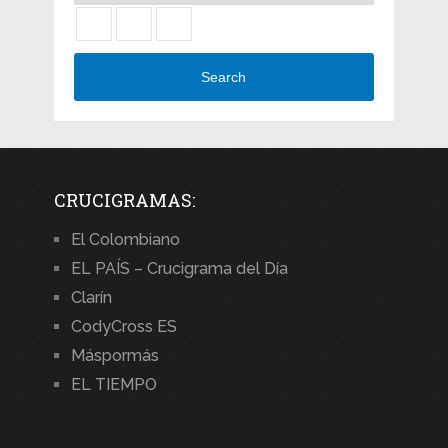
Search
CRUCIGRAMAS:
El Colombiano
EL PAÍS – Crucigrama del Día
Clarín
CodyCross ES
Máspormás
EL TIEMPO