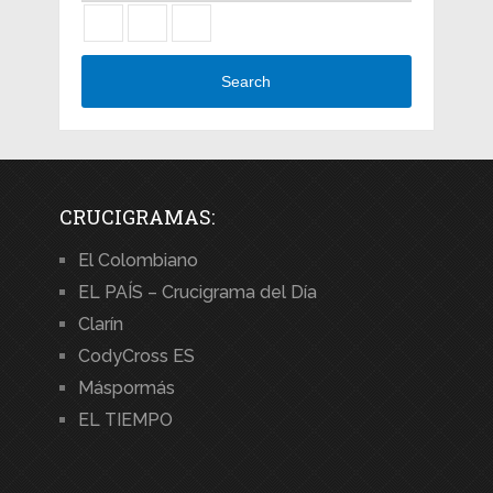
Search
CRUCIGRAMAS:
El Colombiano
EL PAÍS – Crucigrama del Día
Clarín
CodyCross ES
Máspormás
EL TIEMPO