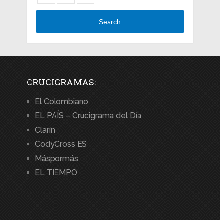
Search
CRUCIGRAMAS:
El Colombiano
EL PAÍS – Crucigrama del Día
Clarín
CodyCross ES
Máspormás
EL TIEMPO