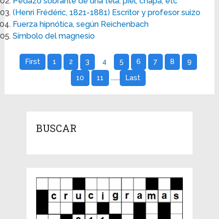
Pedazo sobrante de una tela, piel, chapa, etc
(Henri Frédéric, 1821-1881) Escritor y profesor suizo
Fuerza hipnótica, según Reichenbach
Símbolo del magnesio
First
1
2
3
4
5
6
7
8
9
......
10
11
Last
BUSCAR