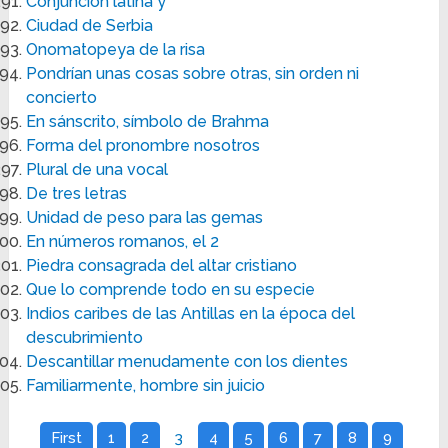
Conjunción latina y
Ciudad de Serbia
Onomatopeya de la risa
Pondrían unas cosas sobre otras, sin orden ni
concierto
En sánscrito, símbolo de Brahma
Forma del pronombre nosotros
Plural de una vocal
De tres letras
Unidad de peso para las gemas
En números romanos, el 2
Piedra consagrada del altar cristiano
Que lo comprende todo en su especie
Indios caribes de las Antillas en la época del
descubrimiento
Descantillar menudamente con los dientes
Familiarmente, hombre sin juicio
First
1
2
3
4
5
6
7
8
9